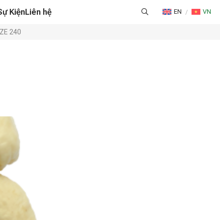
Sự Kiện
Liên hệ
EN
VN
NG CAO & QUẢN LÝ CHUỖI CUNG ỨNG
ZE 240
HÁP LOGISTICS TỐI ƯU
G & CHỨNG NHẬN
ỜNG & TƯ VẤN THƯƠNG MẠI