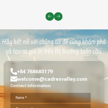
Hãy kết nối với chúng tôi để cùng khám phá
và tạo ra giá trị trên thị trường toàn cầu.
+84 768685179
welcome@cadrexvalley.com
Contact information