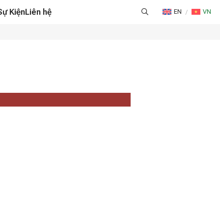
Sự Kiện
Liên hệ
EN
VN
NG CAO & QUẢN LÝ CHUỖI CUNG ỨNG
HÁP LOGISTICS TỐI ƯU
G & CHỨNG NHẬN
ỜNG & TƯ VẤN THƯƠNG MẠI