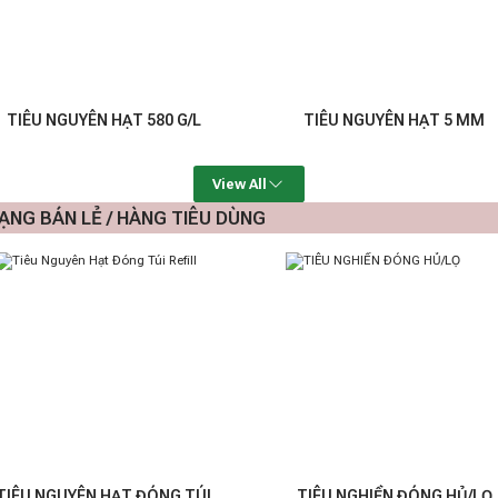
TIÊU NGUYÊN HẠT 580 G/L
TIÊU NGUYÊN HẠT 5 MM
View All
ẠNG BÁN LẺ / HÀNG TIÊU DÙNG
TIÊU NGUYÊN HẠT ĐÓNG TÚI
TIÊU NGHIỀN ĐÓNG HỦ/LỌ