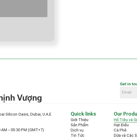
Get in to
Thịnh Vượng
Quick links
Our Prod
ai Silicon Oasis, Dubai, U.A.E
Giới Thiệu
Hồ Tiêu và Gi
Sản Phẩm
Hạt Điều
30 AM – 05:30 PM (GMT+7)
Dịch vụ
Cà Phê
Tin Tức
Dừa và Các 