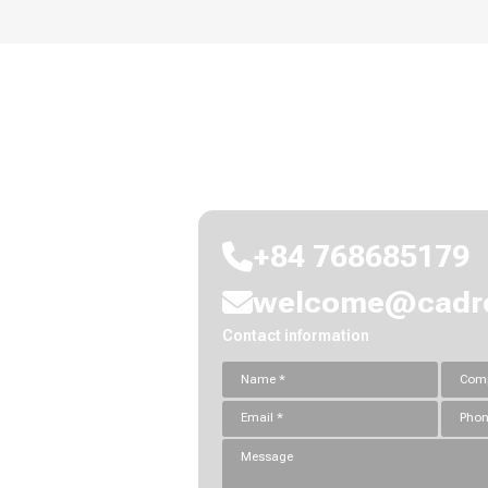
Hãy kết nối với chúng tôi đ
+84 768685179
welcome@cadre
Contact information