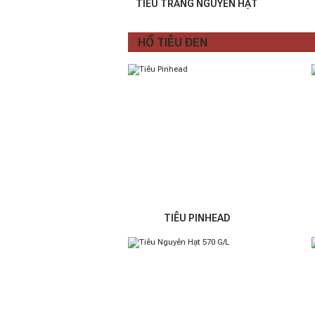
TIÊU TRẮNG NGUYÊN HẠT
HỒ TIÊU ĐEN
TIÊU PINHEAD