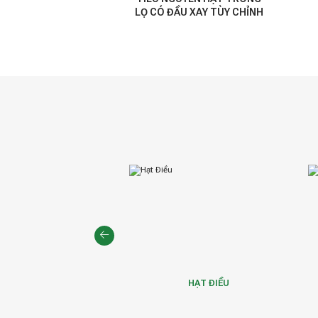
LỌ CÓ ĐẦU XAY TÙY CHỈNH
Ồ TIÊU VÀ GIA VỊ
HẠT ĐIỀU