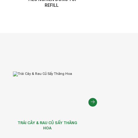
REFILL
TRÁI CÂY & RAU CỦ SẤY THĂNG
TRÁI CÂY VÀ RAU CỦ 
HOA