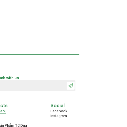
uch with us
ucts
Social
a Vị
Facebook
Instagram
Sản Phẩm Từ Dừa