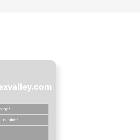
ể cùng khám phá và tạo ra giá tr
xvalley.com