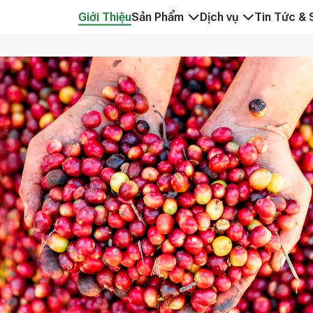
Giới Thiệu
Sản Phẩm
Dịch vụ
Tin Tức & 
HỒ TIÊU VÀ GIA VỊ
NÔNG SẢN CHẤT LƯỢ
HẠT ĐIỀU
CUNG CẤP CÁC GIẢI P
CÀ PHÊ
ĐẢM BẢO CHẤT LƯỢN
DỪA VÀ CÁC SẢN PHẨM TỪ DỪA
PHÁT TRIỂN THỊ TRƯ
TRÁI CÂY & RAU CỦ SẤY THĂNG HOA
TRÁI CÂY VÀ RAU CỦ ĐÔNG LẠNH
GẠO VÀ NGŨ CỐC
THAN VÀ VIÊN NÉN GỖ
OEM & NHÃN HÀNG RIÊNG