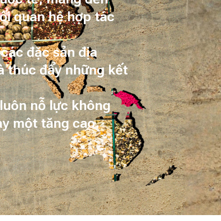
ối quan hệ hợp tác
các đặc sản địa
và thúc đẩy những kết
 luôn nỗ lực không
y một tăng cao.