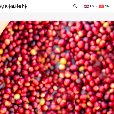
Sự Kiện
Liên hệ
EN
VN
NG CAO & QUẢN LÝ CHUỖI CUNG ỨNG
HÁP LOGISTICS TỐI ƯU
G & CHỨNG NHẬN
ỜNG & TƯ VẤN THƯƠNG MẠI