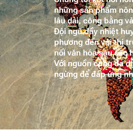
những sản phẩm nông
lâu dài, công bằng v
Đội ngũ đầy nhiệt h
phương đến với thị tr
nối văn hóa sâu sắc 
Với nguồn cung đa dạ
ngừng để đáp ứng nh