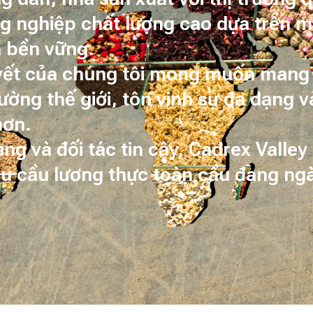
 nghiệp chất lượng cao dựa trên m
à bền vững.
uyết của chúng tôi mong muốn mang 
ường thế giới, tôn vinh sự đa dạng 
hơn.
ng và đối tác tin cậy, Cadrex Valley
u cầu lương thực toàn cầu đang ngà