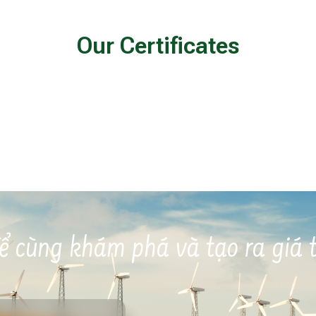
Our Certificates
ể cùng khám phá và tạo ra giá tr