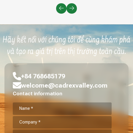
Hãy kết nối với chúng tôi để cùng khám phá
và tạo ra giá trị trên thị trường toàn cầu.
+84 768685179
welcome@cadrexvalley.com
Contact information