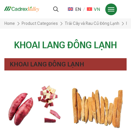
EN
VN
Home
Product Categories
Trái Cây và Rau Củ Đông Lạnh
KH
KHOAI LANG ĐÔNG LẠNH
KHOAI LANG ĐÔNG LẠNH