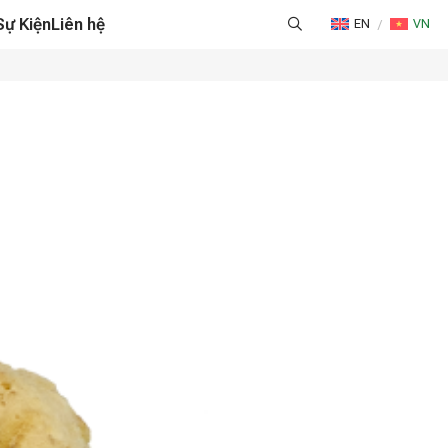
Sự Kiện
Liên hệ
EN
VN
NG CAO & QUẢN LÝ CHUỖI CUNG ỨNG
HÁP LOGISTICS TỐI ƯU
G & CHỨNG NHẬN
ỜNG & TƯ VẤN THƯƠNG MẠI