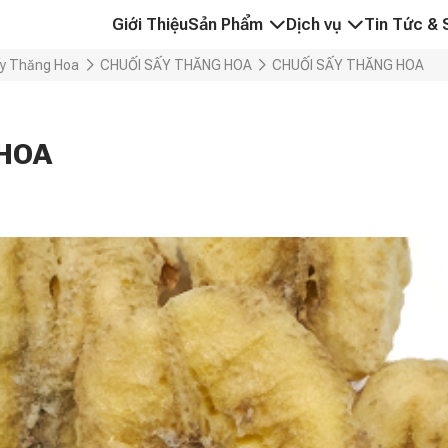
Giới Thiệu
Sản Phẩm
Dịch vụ
Tin Tức & 
HỒ TIÊU VÀ GIA VỊ
NÔNG SẢN CHẤT LƯỢ
ấy Thăng Hoa
CHUỐI SẤY THĂNG HOA
CHUỐI SẤY THĂNG HOA
HẠT ĐIỀU
CUNG CẤP CÁC GIẢI P
CÀ PHÊ
ĐẢM BẢO CHẤT LƯỢN
 HOA
DỪA VÀ CÁC SẢN PHẨM TỪ DỪA
PHÁT TRIỂN THỊ TRƯ
TRÁI CÂY & RAU CỦ SẤY THĂNG HOA
TRÁI CÂY VÀ RAU CỦ ĐÔNG LẠNH
GẠO VÀ NGŨ CỐC
THAN VÀ VIÊN NÉN GỖ
OEM & NHÃN HÀNG RIÊNG