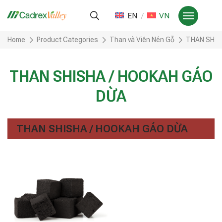
EN
VN
Home
Product Categories
Than và Viên Nén Gỗ
THAN SHIS
THAN SHISHA / HOOKAH GÁO
DỪA
THAN SHISHA / HOOKAH GÁO DỪA