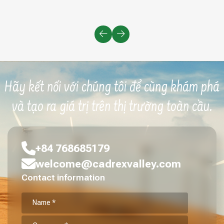
Hãy kết nối với chúng tôi để cùng khám phá
và tạo ra giá trị trên thị trường toàn cầu.
+84 768685179
welcome@cadrexvalley.com
Contact information